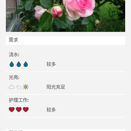
需求
浇水
:
较多
光亮
:
阳光充足
护理工作
:
较多