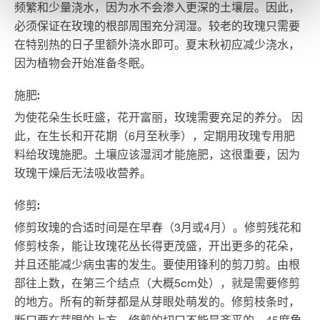
频繁和少量浇水，因为水不会渗入更深的土壤层。因此，
必须保证在玫瑰的根部周围充分润湿。较老的玫瑰只需要
在特别热的日子里额外浇水即可。夏末秋初应减少浇水，
因为植物会开始准备冬眠。
施肥:
为使花朵生长旺盛，花开富丽，玫瑰需要充足的养分。 因
此，在生长和开花期（6月至秋季），定期用玫瑰专用肥
料给玫瑰施肥。土壤应该湿润才能施肥，这很重要，因为
玫瑰干燥后无法吸收营养。
修剪:
修剪玫瑰的合适时间是在早春（3月或4月）。修剪残花和
修剪枝条，能让玫瑰花丛长得更茂盛，开出更多的花朵，
并且还能减少病虫害的发生。要使用锋利的剪刀剪。由根
部往上数，在第三个结点（大概5cm处），就是需要修剪
的地方。所有的新芽都是从芽眼处萌发的。修剪枝条时，