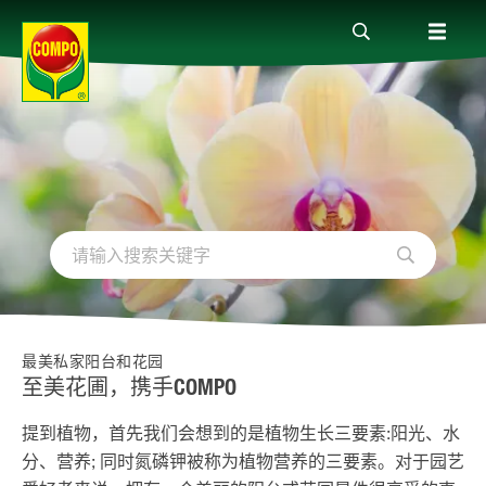
全部产品
植物护理贴士
服务
关于我们
最美私家阳台和花园
至美花圃，携手COMPO
提到植物，首先我们会想到的是植物生长三要素:阳光、水
分、营养; 同时氮磷钾被称为植物营养的三要素。对于园艺