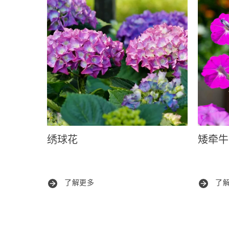
绣球花
矮牵牛
了解更多
了