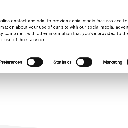
lise content and ads, to provide social media features and to
植物护理贴士
服务
关于我们
ormation about your use of our site with our social media, adver
y combine it with other information that you’ve provided to th
r use of their services.
Preferences
Statistics
Marketing