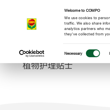
Welcome to COMPO
We use cookies to persona
全部产品
traffic. We also share inf
analytics partners who ma
they’ve collected from you
Consent
植物护理贴士
Necessary
COMPO
Selection
植物护理贴士