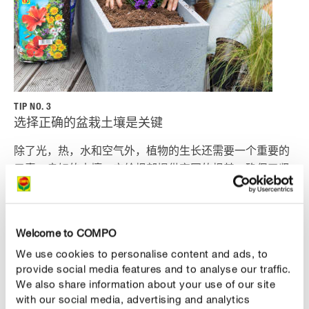
TIP NO. 3
选择正确的盆栽土壤是关键
除了光，热，水和空气外，植物的生长还需要一个重要的
元素：良好的土壤。它给根部提供牢固的根基，确保了坚
实的立足点并存储水分和养分。高质量的盆栽土壤也应该
已经包含了适合植物的基本肥料，可以满足最初几周的营
养需求。在我们的COMPO SANA营养土系列中，你会发
Welcome to COMPO
现各种不同的盆栽土壤，每种都针对植物的特殊需求量身
We use cookies to personalise content and ads, to
定制。 pH值是盆栽土壤的重要质量特征，因为只有在正
provide social media features and to analyse our traffic.
确的pH值下，土壤中的养分才能被植物吸收。它还影响土
We also share information about your use of our site
壤活性和抗病性。大多数植物更喜欢pH在5.5到6.5之间的
with our social media, advertising and analytics