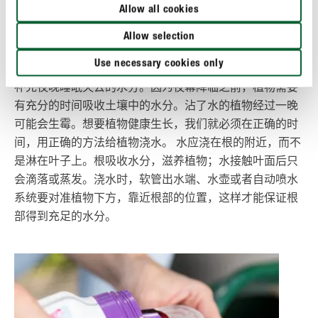
适量与正确灌溉植物
Allow all cookies
从根本上讲，少浇水好于过度浇水！最好是用雨水灌溉，
Allow selection
水龙头的水水质过硬而且是钙质水。 选择清晨给花园浇水
Use necessary cookies only
最为理想，就像我们人类一样，早上起来都会先喝一杯水
补充夜晚睡眠失去的水分。因为夜幕降临之前，植物需要
有充分的时间吸收土壤中的水分。沾了水的植物经过一晚
可能会生霉。想要植物健康生长，我们就必须在正确的时
间，用正确的方法给植物浇水。 水应浇在根的附近，而不
是淋在叶子上。根吸收水分，滋养植物；水接触叶面后只
会滴落或蒸发。浇水时，软管出水端、水壶或者自动喷水
系统要对准植物下方，靠近根部的位置，这样才能保证根
部得到充足的水分。