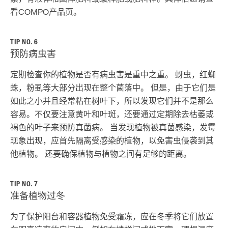
看COMPO产品页。
TIP NO. 6
预防病虫害
定期检查你的植物是否有病虫害是重中之重。 蚜虫，红蜘
蛛，粉虱等大部分出现在整个菌落中。 但是，由于它们是
如此之小并且经常粘在树叶下，所以发现它们并不是那么
容易。不仅要注意黄叶和叶斑，还要通过定期除去枯​​萎或
褐色的叶子来预防真菌病。 当发现植物被真菌感染，发霉
现象出现，应首先隔离受感染的植物，以免害虫侵袭到其
他植物。 还要确保植物与植物之间有足够的距离。
TIP NO. 7
准备植物过冬
为了保护阳台和容器植物免受霜冻，应在冬季将它们放置