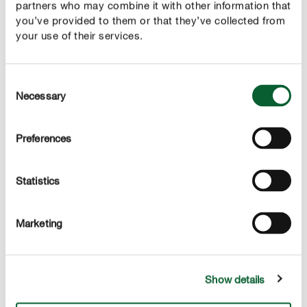
土壤。
partners who may combine it with other information that
you’ve provided to them or that they’ve collected from
your use of their services.
阅读更多
Consent
Necessary
Selection
Preferences
Statistics
Marketing
Show details
TIP NO. 4