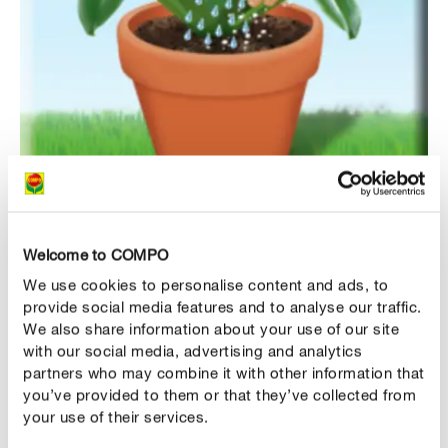
1
准备种植兰花
Welcome to COMPO
盆栽或换盆前1-2天，建议先浇水浇透兰花，再施一点
We use cookies to personalise content and ads, to
肥。 这样，可以将稍湿的根更好地引入新盆中。
provide social media features and to analyse our traffic.
We also share information about your use of our site
with our social media, advertising and analytics
partners who may combine it with other information that
you’ve provided to them or that they’ve collected from
your use of their services.