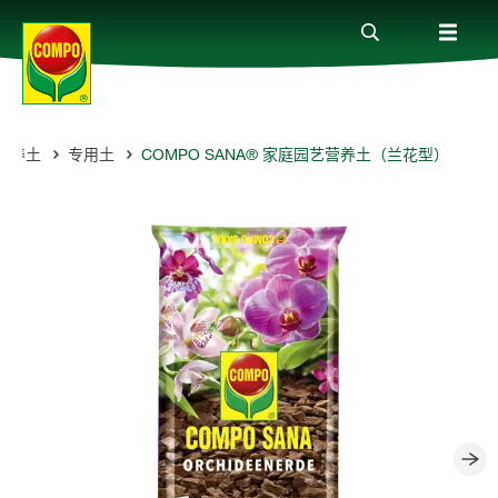
营养土
专用土
COMPO SANA® 家庭园艺营养土（兰花型）
全部产品
植物护理贴士
服务
关于我们