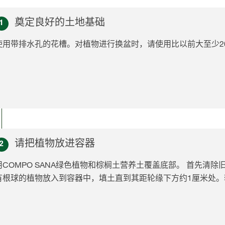
奠定良好的土地基础
1
使用带排水孔的花槽。对植物进行换盆时，请使用比以前大至少2
请把植物放进容器
2
用COMPO SANA绿色植物和棕榈土营养土覆盖底部。 首先清
有根球的植物放入到容器中，填土直到其距轮缘下方约1厘米处。