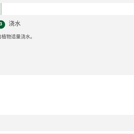
浇水
3
给植物适量浇水。