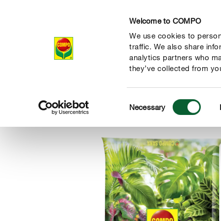
Welcome to COMPO
We use cookies to persona
全部产品
traffic. We also share inf
analytics partners who ma
they’ve collected from you
Consent
全部产品
营养土
专用土
COMPO SANA® 家庭
Necessary
COMPO
Selection